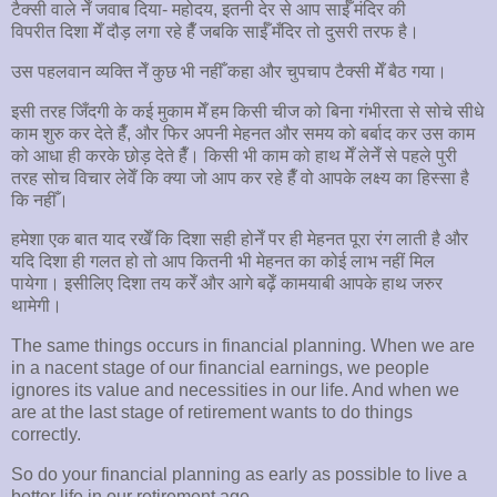
टैक्सी वाले नेँ जवाब दिया- महोदय, इतनी देर से आप साईँ मंदिर की
विपरीत दिशा मेँ दौड़ लगा रहे हैँ जबकि साईँ मँदिर तो दुसरी तरफ है।
उस पहलवान व्यक्ति नेँ कुछ भी नहीँ कहा और चुपचाप टैक्सी मेँ बैठ गया।
इसी तरह जिँदगी के कई मुकाम मेँ हम किसी चीज को बिना गंभीरता से सोचे सीधे
काम शुरु कर देते हैँ, और फिर अपनी मेहनत और समय को बर्बाद कर उस काम
को आधा ही करके छोड़ देते हैँ। किसी भी काम को हाथ मेँ लेनेँ से पहले पुरी
तरह सोच विचार लेवेँ कि क्या जो आप कर रहे हैँ वो आपके लक्ष्य का हिस्सा है
कि नहीँ।
हमेशा एक बात याद रखेँ कि दिशा सही होनेँ पर ही मेहनत पूरा रंग लाती है और
यदि दिशा ही गलत हो तो आप कितनी भी मेहनत का कोई लाभ नहीं मिल
पायेगा। इसीलिए दिशा तय करेँ और आगे बढ़ेँ कामयाबी आपके हाथ जरुर
थामेगी।
The same things occurs in financial planning. When we are
in a nacent stage of our financial earnings, we people
ignores its value and necessities in our life. And when we
are at the last stage of retirement wants to do things
correctly.
So do your financial planning as early as possible to live a
better life in our retirement age.